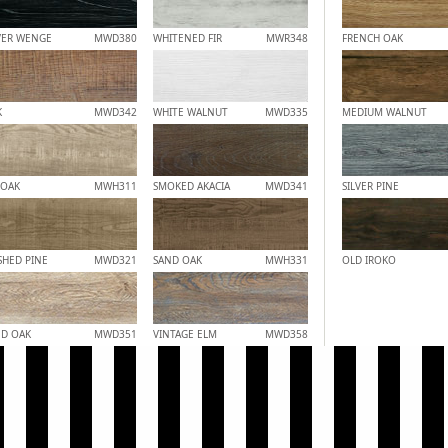
VER WENGE
MWD380
WHITENED FIR
MWR348
FRENCH OAK
K
MWD342
WHITE WALNUT
MWD335
MEDIUM WALNUT
 OAK
MWH311
SMOKED AKACIA
MWD341
SILVER PINE
HED PINE
MWD321
SAND OAK
MWH331
OLD IROKO
ED OAK
MWD351
VINTAGE ELM
MWD358