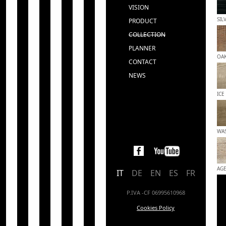
VISION
SIL
PRODUCT
COLLECTION
PLANNER
OA
CONTACT
NEWS
ICE
WAS
AG
IT
DE
EN
ES
FR
P.IVA -CF 06995610968
Cookies Policy