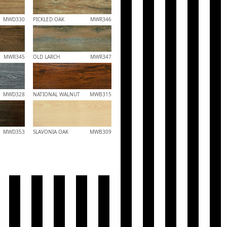
MWD330
PICKLED OAK
MWR346
MWR345
OLD LARCH
MWR347
MWD328
NATIONAL WALNUT
MWB315
MWD353
SLAVONIA OAK
MWB309